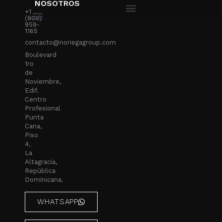
NOSOTROS
+1
(809)
959-
1165
contacto@noriegagroup.com
Boulevard
1ro
de
Noviembre,
Edif.
Centro
Profesional
Punta
Cana,
Piso
4,
La
Altagracia,
República
Dominicana.
WHATSAPP